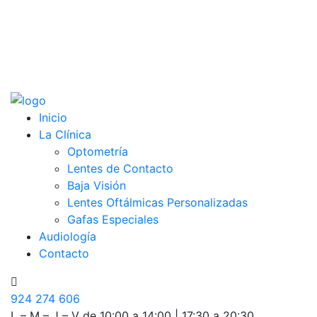
Inicio
La Clínica
Optometría
Lentes de Contacto
Baja Visión
Lentes Oftálmicas Personalizadas
Gafas Especiales
Audiología
Contacto
924 274 606
L – M – J – V de 10:00 a 14:00 | 17:30 a 20:30