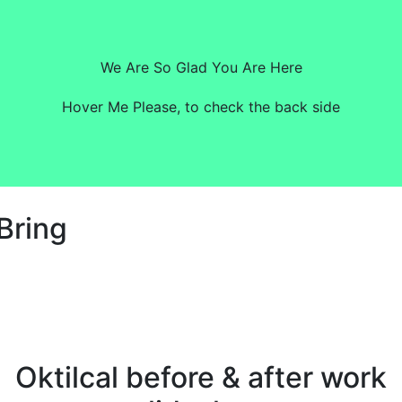
View All
We Are So Glad You Are Here
onsectetur adipiscing elit. Proin ultricies sem lorem, non u
Hover Me Please, to check the back side
Contact Us
Bring
Oktilcal
before & after work