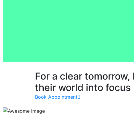
Lorem ipsum dolor sit amet, c
For a clear
tomorrow, 
their world into focus
Book Appointment