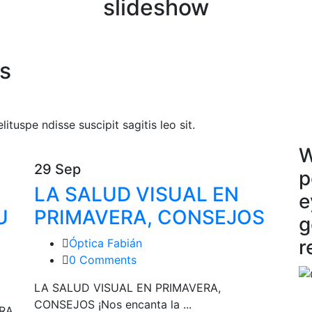
slideshow
s
ituspe ndisse suscipit sagitis leo sit.
W
29 Sep
p
LA SALUD VISUAL EN
e
U
PRIMAVERA, CONSEJOS
g
r
Óptica Fabián
0 Comments
LA SALUD VISUAL EN PRIMAVERA,
CONSEJOS ¡Nos encanta la ...
RA